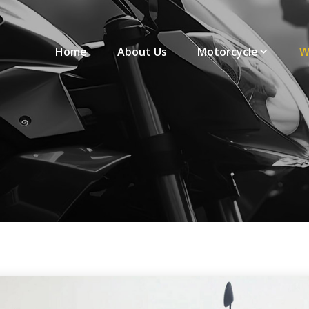
Home
About Us
Motorcycle
W