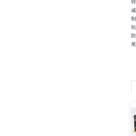
减
制
防