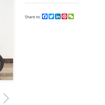
Facebook
Twitter
LinkedIn
Pinterest
WeChat
Share to: