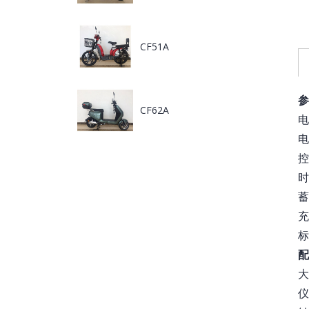
CF51A
参
CF62A
控
时
蓄
充
标
配
大
仪