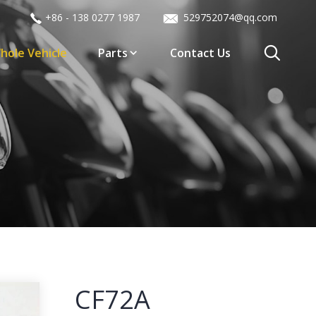
+86 - 138 0277 1987
529752074@qq.com
hole Vehicle
Parts
Contact Us
CF72A