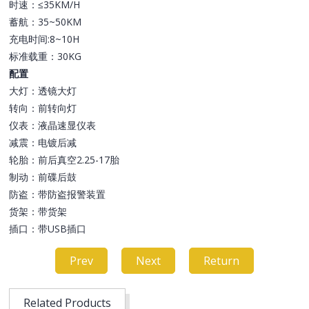
时速：≤35KM/H
蓄航：35~50KM
充电时间:8~10H
标准载重：30KG
配置
大灯：透镜大灯
转向：前转向灯
仪表：液晶速显仪表
减震：电镀后减
轮胎：前后真空2.25-17胎
制动：前碟后鼓
防盗：带防盗报警装置
货架：带货架
插口：带USB插口
Prev
Next
Return
Related Products