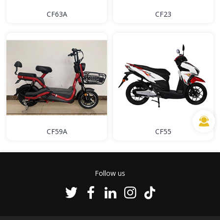
CF63A
CF23
CF59A
CF55
Follow us